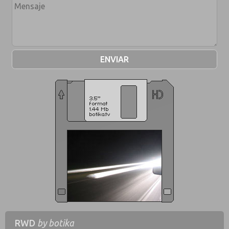
RWD
by botika