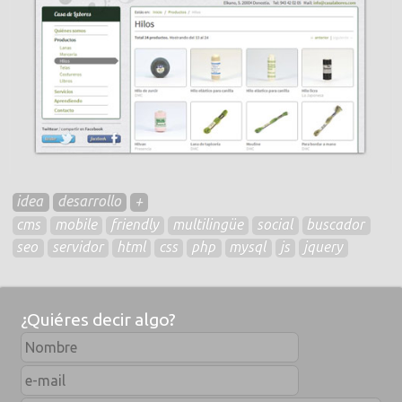
idea
desarrollo
+
cms
mobile
friendly
multilingüe
social
buscador
seo
servidor
html
css
php
mysql
js
jquery
¿Quiéres decir algo?